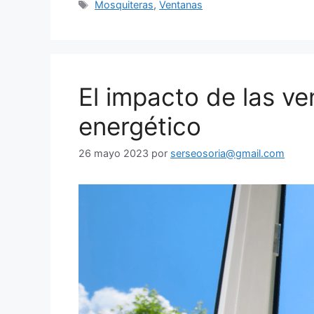
Mosquiteras
,
Ventanas
El impacto de las ve
energético
26 mayo 2023
por
serseosoria@gmail.com